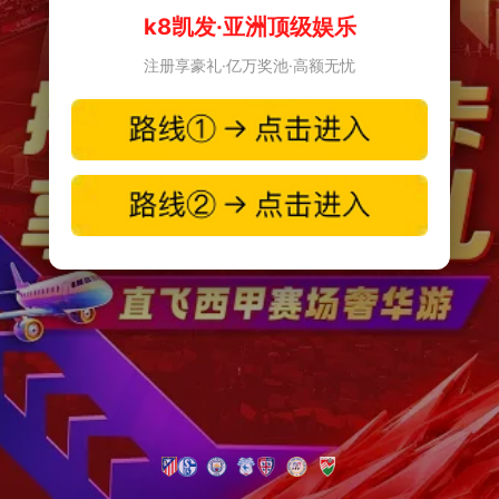
k8凯发·亚洲顶级娱乐
注册享豪礼·亿万奖池·高额无忧